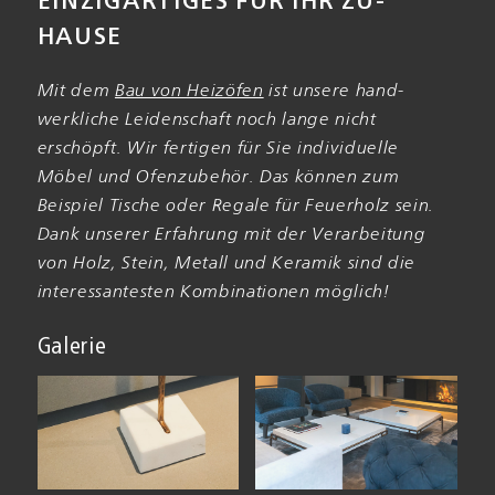
EINZIG­ARTIGES FÜR IHR ZU­
HAUSE
Mit dem
Bau von Heiz­öfen
ist unsere hand­
werkliche Leiden­schaft noch lange nicht
erschöpft. Wir fertigen für Sie individuelle
Möbel und Ofen­zubehör. Das können zum
Beispiel Tische oder Regale für Feuer­holz sein.
Dank unserer Erfahrung mit der Ver­arbeitung
von Holz, Stein, Metall und Keramik sind die
interessantesten Kombi­nationen möglich!
Galerie